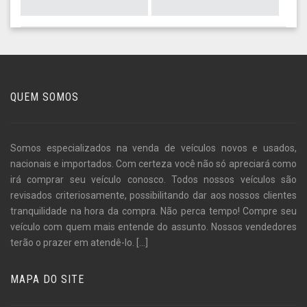
QUEM SOMOS
Somos especializados na venda de veículos novos e usados,
nacionais e importados. Com certeza você não só apreciará como
irá comprar seu veículo conosco. Todos nossos veículos são
revisados criteriosamente, possibilitando dar aos nossos clientes
tranquilidade na hora da compra. Não perca tempo! Compre seu
veículo com quem mais entende do assunto. Nossos vendedores
terão o prazer em atendê-lo.
[...]
MAPA DO SITE