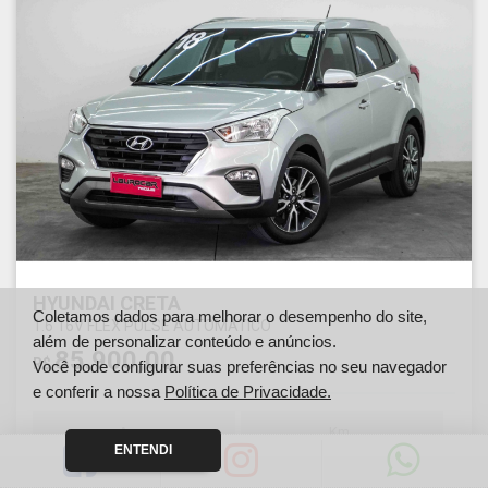
HYUNDAI CRETA
Coletamos dados para melhorar o desempenho do site,
1.6 16V FLEX PULSE AUTOMÁTICO
além de personalizar conteúdo e anúncios.
85.900,00
R$
Você pode configurar suas preferências no seu navegador
e conferir a nossa
Política de Privacidade.
Ano
Km
ENTENDI
2018
100446