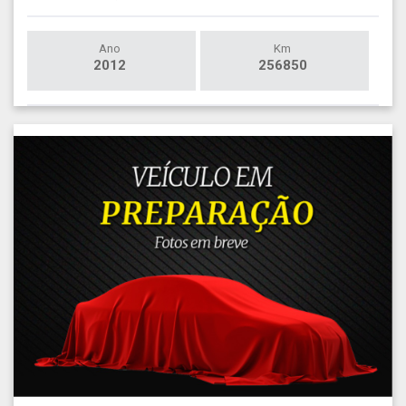
Ano
Km
2012
256850