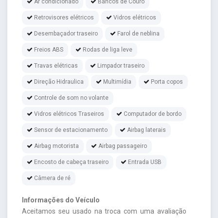
Ar condicionado
Bancos de Couro
Retrovisores elétricos
Vidros elétricos
Desembaçador traseiro
Farol de neblina
Freios ABS
Rodas de liga leve
Travas elétricas
Limpador traseiro
Direção Hidraulica
Multimídia
Porta copos
Controle de som no volante
Vidros elétricos Traseiros
Computador de bordo
Sensor de estacionamento
Airbag laterais
Airbag motorista
Airbag passageiro
Encosto de cabeça traseiro
Entrada USB
Câmera de ré
Informações do Veículo
Aceitamos seu usado na troca com uma avaliação