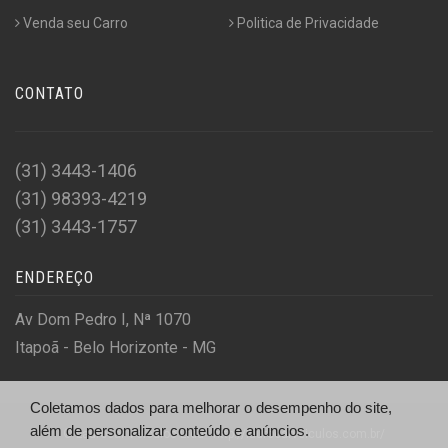
Venda seu Carro
Politica de Privacidade
CONTATO
(31) 3443-1406
(31) 98393-4219
(31) 3443-1757
ENDEREÇO
Av Dom Pedro I, Nª 1070
Itapoã - Belo Horizonte - MG
Coletamos dados para melhorar o desempenho do site,
além de personalizar conteúdo e anúncios.
© Laurocar Veiculos Ltda - http://laurocarveiculos.com.br/