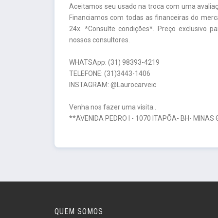
Aceitamos seu usado na troca com uma avaliaçã
Financiamos com todas as financeiras do mer
24x. *Consulte condições*. Preço exclusivo p
nossos consultores.
WHATSApp: (31) 98393-4219
TELEFONE: (31)3443-1406
INSTAGRAM: @Laurocarveic
Venha nos fazer uma visita..
**AVENIDA PEDRO I - 1070 ITAPÕA- BH- MINAS
QUEM SOMOS