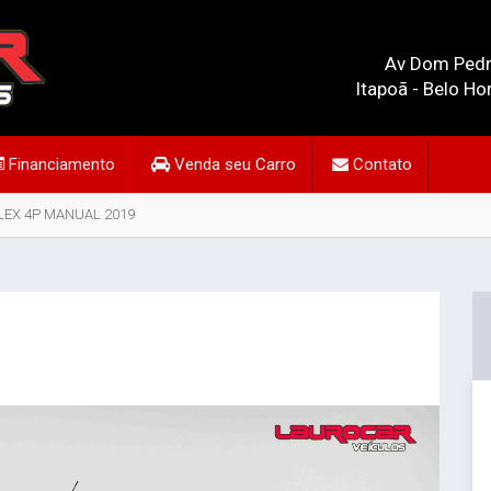
Av Dom Pedr
Itapoã - Belo Ho
Financiamento
Venda seu Carro
Contato
FLEX 4P MANUAL 2019