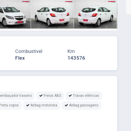
Combustível
Km
Flex
143576
embaçador traseiro
Freios ABS
Travas elétricas
Porta copos
Airbag motorista
Airbag passageiro