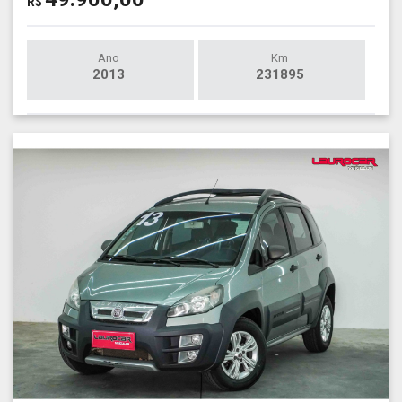
R$
Ano
Km
2013
231895